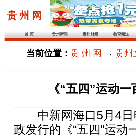
贵 州 网
首 页
贵州新闻
贵州财经
教育频道
当前位置：
贵 州 网
→
贵州
《“五四”运动
中新网海口5月4日电 
政发行的《“五四”运