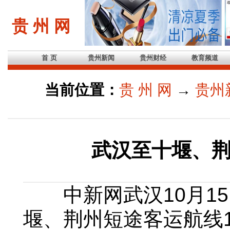
贵 州 网
首 页
贵州新闻
贵州财经
教育频道
当前位置：
贵 州 网
→
贵州
武汉至十堰、
中新网武汉10月15日
堰、荆州短途客运航线