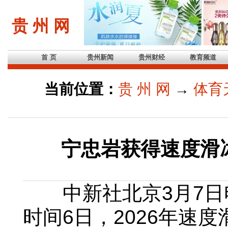
贵 州 网
首 页
贵州新闻
贵州财经
教育频道
当前位置：
贵 州 网
→
体育
宁忠岩获得速度滑
中新社北京3月7日电
时间6日，2026年速