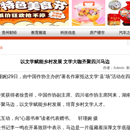
贵州财经
教育频道
科技信息
房产楼市
汽车
论
以文学赋能乡村发展 文学大咖齐聚四川马边
作者：Admin 来
婉)29日，由中国作协主办的“著名作家抵达文学‘县’场”活动
获得者徐贵祥，中国作协副主席、四川省作协主席阿来，湖南
齐聚马边，以文学赋能乡村发展，培育乡村文学人才。
互动，向“心愿书单”读者代表赠书。 轩瑾婉 摄
记李一鸣在开幕致辞中表示，马边是一片蕴藏着深厚文学底蕴