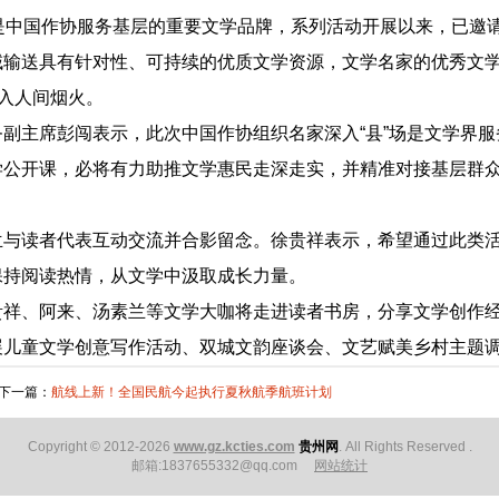
场”是中国作协服务基层的重要文学品牌，系列活动开展以来，已
域输送具有针对性、可持续的优质文学资源，文学名家的优秀文
融入人间烟火。
主席彭闯表示，此次中国作协组织名家深入“县”场是文学界服
学公开课，必将有力助推文学惠民走深走实，并精准对接基层群
读者代表互动交流并合影留念。徐贵祥表示，希望通过此类活
保持阅读热情，从文学中汲取成长力量。
、阿来、汤素兰等文学大咖将走进读者书房，分享文学创作经
儿童文学创意写作活动、双城文韵座谈会、文艺赋美乡村主题调
一篇：
航线上新！全国民航今起执行夏秋航季航班计划
Copyright © 2012-2026
www.gz.kcties.com
贵州网
. All Rights Reserved .
邮箱:1837655332@qq.com
网站统计