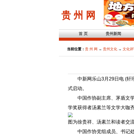
贵 州 网
首 页
贵州新闻
当前位置：
贵 州 网
→
贵州文化
→
文化评
中新网乐山3月29日电 (轩瑾
式启动。
中国作协副主席、茅盾文学奖
学奖获得者汤素兰等文学大咖
图为徐贵祥、汤素兰和读者交流
中国作协党组成员、书记处书